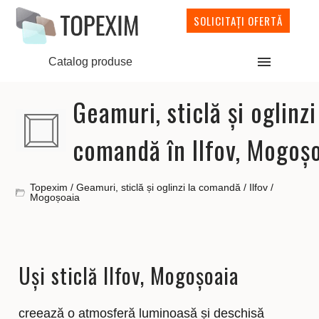
SOLICITAȚI OFERTĂ
Catalog produse
Geamuri, sticlă și oglinzi
comandă în Ilfov, Mogoș
Topexim
/
Geamuri, sticlă și oglinzi la comandă
/
Ilfov
/
Mogoșoaia
Uși sticlă Ilfov, Mogoșoaia
creează o atmosferă luminoasă și deschisă