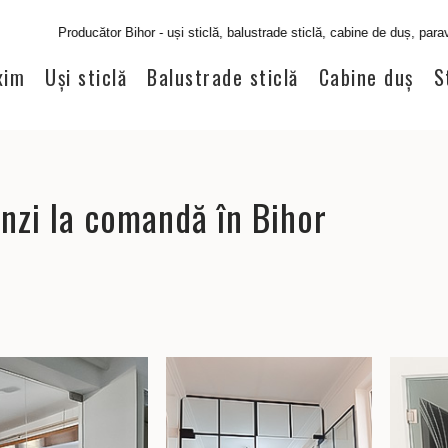
 - uși sticlă, balustrade sticlă, cabine de duș, paravane duș, sticlă securizat
xim
Uși sticlă
Balustrade sticlă
Cabine duș
S
inzi la comandă în Bihor