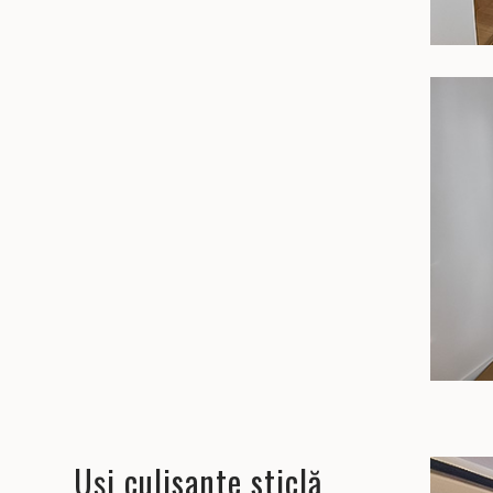
Uși culisante sticlă