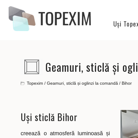
Producător Bihor
Uși Tope
Geamuri, sticlă și ogl
Topexim
/
Geamuri, sticlă și oglinzi la comandă
/
Bihor
Uși sticlă Bihor
creează o atmosferă luminoasă și