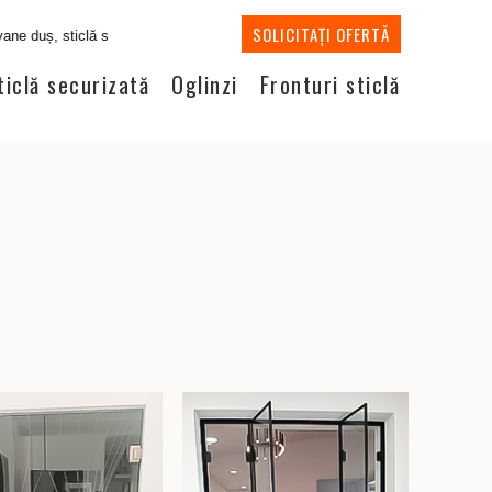
SOLICITAȚI OFERTĂ
ă, oglinzi, fronturi sticlă - LA COMANDĂ - dimensiuni și tehnici personalizate
ticlă securizată
Oglinzi
Fronturi sticlă